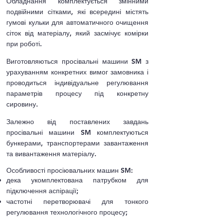
Обладнання комплектується змінними
подвійними сітками, які всередині містять
гумові кульки для автоматичного очищення
сіток від матеріалу, який засмічує комірки
при роботі.
Виготовляються просівальні машини SM з
урахуванням конкретних вимог замовника і
проводиться індивідуальне регулювання
параметрів процесу під конкретну
сировину.
Залежно від поставлених завдань
просівальні машини SM комплектуються
бункерами, транспортерами завантаження
та вивантаження матеріалу.
Особливості просіювальних машин SM:
дека укомплектована патрубком для
підключення аспірації;
частотні перетворювачі для тонкого
регулювання технологічного процесу;