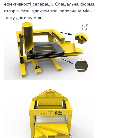
ефективності сепарації. Спеціальна форма
отворів сита відокремлює пиловидну мідь і
тонку дротяну мідь.