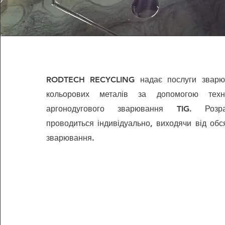
RODTECH RECYCLING надає послуги зварю
кольорових металів за допомогою тех
аргонодугового зварювання TIG. Розра
проводиться індивідуально, виходячи від обся
зварювання.