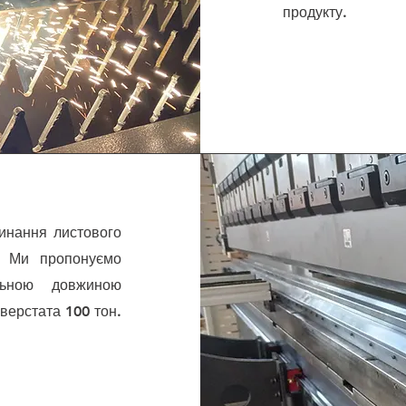
продукту.
инання листового
У. Ми пропонуємо
льною довжиною
верстата 100 тон.