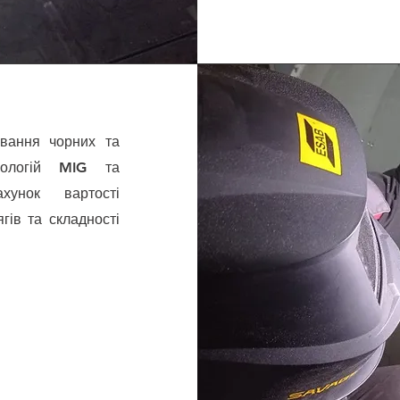
вання чорних та
нологій MIG та
хунок вартості
гів та складності